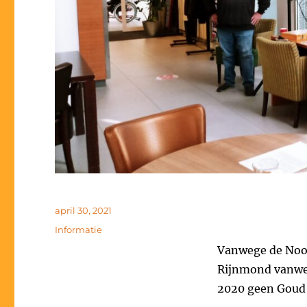
Geplaatst
april 30, 2021
op
Categorieën
Informatie
Vanwege de Nood
Rijnmond vanwe
2020 geen Goud