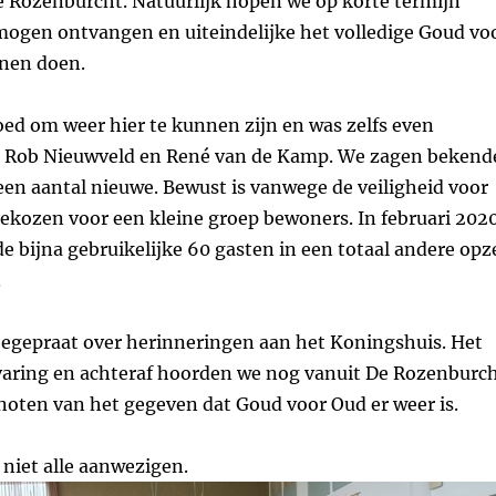
 Rozenburcht. Natuurlijk hopen we op korte termijn
mogen ontvangen en uiteindelijke het volledige Goud vo
nen doen.
oed om weer hier te kunnen zijn en was zelfs even
 Rob Nieuwveld en René van de Kamp. We zagen bekend
en aantal nieuwe. Bewust is vanwege de veiligheid voor
ekozen voor een kleine groep bewoners. In februari 202
 bijna gebruikelijke 60 gasten in een totaal andere opz
.
egepraat over herinneringen aan het Koningshuis. Het
rvaring en achteraf hoorden we nog vanuit De Rozenburc
oten van het gegeven dat Goud voor Oud er weer is.
 niet alle aanwezigen.