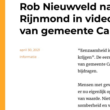
Rob Nieuwveld n
o
I
o
Rijnmond in vide
k
van gemeente Cap
Geplaatst
april 30, 2021
“Eenzaamheid is
op
Categorieën
Informatie
krijgen”. De e
van gemeente Cap
bijdragen.
Mensen met gevo
er nu eigenlijk 
van waarde. Niet
somberheid en v