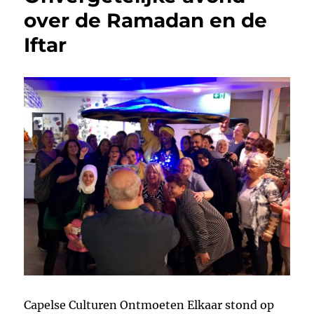
o
I
over de Ramadan en de
o
n
Iftar
k
Capelse Culturen Ontmoeten Elkaar stond op