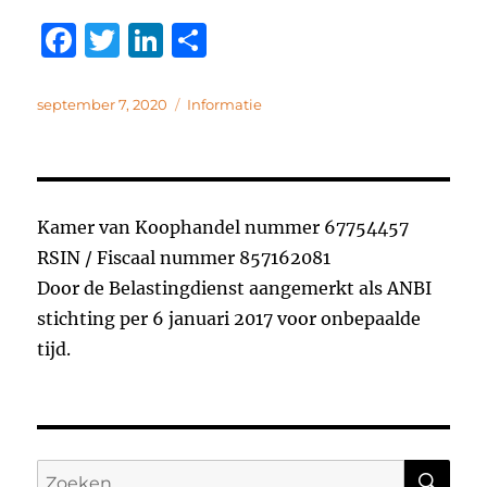
F
T
Li
D
a
w
n
el
c
it
k
e
Geplaatst
Categorieën
september 7, 2020
Informatie
op
e
te
e
n
b
r
d
o
I
Kamer van Koophandel nummer 67754457
o
n
RSIN / Fiscaal nummer 857162081
k
Door de Belastingdienst aangemerkt als ANBI
stichting per 6 januari 2017 voor onbepaalde
tijd.
ZO
Zoeken