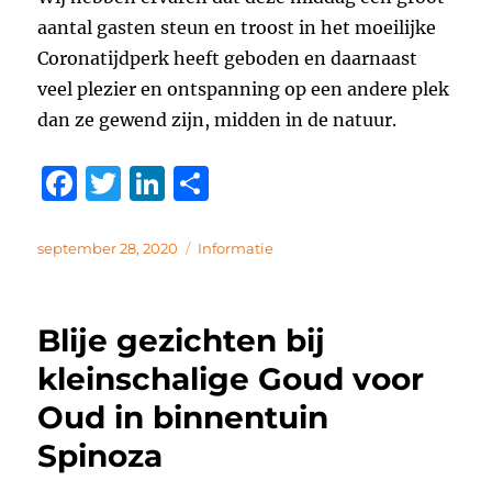
aantal gasten steun en troost in het moeilijke
Coronatijdperk heeft geboden en daarnaast
veel plezier en ontspanning op een andere plek
dan ze gewend zijn, midden in de natuur.
F
T
Li
D
a
w
n
el
c
it
k
e
Geplaatst
Categorieën
september 28, 2020
Informatie
op
e
te
e
n
b
r
d
Blije gezichten bij
o
I
kleinschalige Goud voor
o
n
Oud in binnentuin
k
Spinoza