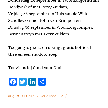
Donderdag 25 september in Woonzorgcentrum
De Vijverhof met Perry Zuidam,
Vrijdag 26 september in Huis van de Wijk
Schollevaar met John van Krimpen en
Dinsdag 30 september in Woonzorgcomplex
Bermensteyn met Perry Zuidam.
Toegang is gratis en u krijgt gratis koffie of
thee en een snack of soep.
Tot ziens bij Goud voor Oud
F
T
Li
D
a
w
n
el
c
it
k
e
Geplaatst
Categorieën
augustus 19, 2025
Goud voor Oud
op
e
te
e
n