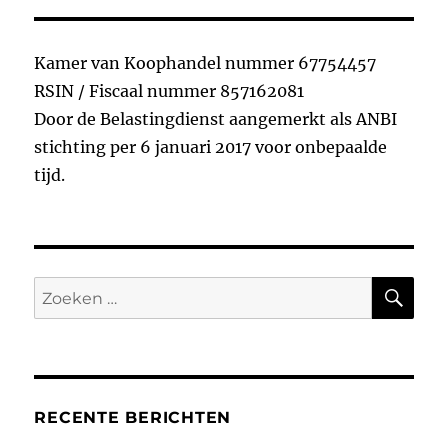
b
r
d
o
I
Kamer van Koophandel nummer 67754457
o
n
RSIN / Fiscaal nummer 857162081
k
Door de Belastingdienst aangemerkt als ANBI
stichting per 6 januari 2017 voor onbepaalde
tijd.
ZO
Zoeken
naar:
RECENTE BERICHTEN