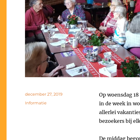
Geplaatst
december 27, 2019
Op woensdag 18 
op
Categorieën
Informatie
in de week in w
allerlei vakant
bezoekers bij el
De middag begon