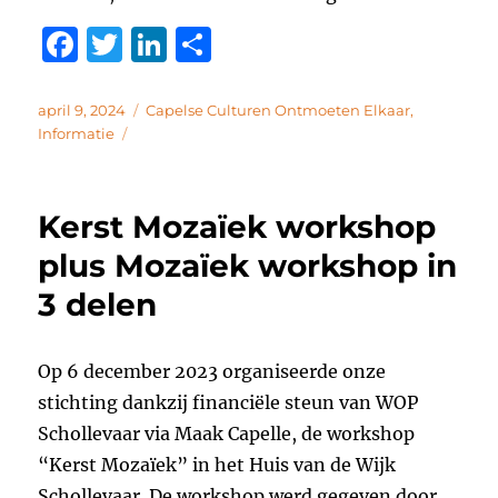
F
T
Li
D
a
w
n
el
c
it
k
e
Geplaatst
Categorieën
april 9, 2024
Capelse Culturen Ontmoeten Elkaar
,
op
Informatie
e
te
e
n
b
r
d
o
I
Kerst Mozaïek workshop
o
n
plus Mozaïek workshop in
k
3 delen
Op 6 december 2023 organiseerde onze
stichting dankzij financiële steun van WOP
Schollevaar via Maak Capelle, de workshop
“Kerst Mozaïek” in het Huis van de Wijk
Schollevaar. De workshop werd gegeven door