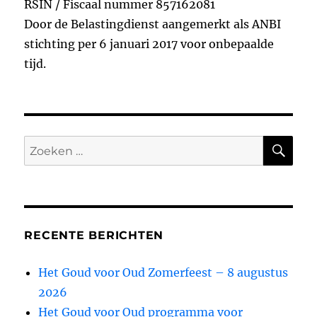
RSIN / Fiscaal nummer 857162081
k
Door de Belastingdienst aangemerkt als ANBI
stichting per 6 januari 2017 voor onbepaalde
tijd.
ZO
Zoeken
naar:
RECENTE BERICHTEN
Het Goud voor Oud Zomerfeest – 8 augustus
2026
Het Goud voor Oud programma voor