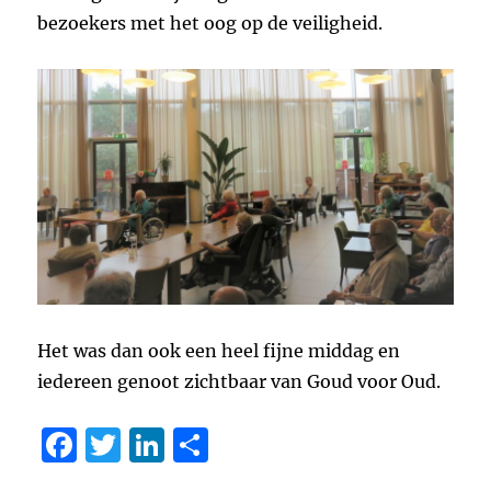
bezoekers met het oog op de veiligheid.
Het was dan ook een heel fijne middag en
iedereen genoot zichtbaar van Goud voor Oud.
F
T
Li
D
a
w
n
el