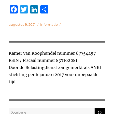
F
T
Li
D
a
w
n
el
c
it
k
e
Geplaatst
Categorieën
augustus 9, 2021
Informatie
op
e
te
e
n
b
r
d
o
I
Kamer van Koophandel nummer 67754457
o
n
RSIN / Fiscaal nummer 857162081
k
Door de Belastingdienst aangemerkt als ANBI
stichting per 6 januari 2017 voor onbepaalde
tijd.
ZO
Zoeken