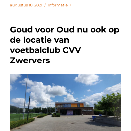
c
it
k
e
Geplaatst
Categorieën
augustus 18, 2021
Informatie
op
e
te
e
n
b
r
d
Goud voor Oud nu ook op
o
I
de locatie van
o
n
voetbalclub CVV
k
Zwervers