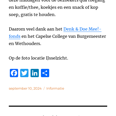
en koffie/thee, koekjes en een snack of kop
soep, gratis te houden.
Daarom veel dank aan het
Denk & Doe Mee!-
fonds
en het Capelse College van Burgemeester
en Wethouders.
Op de foto locatie IJsselzicht.
F
T
Li
D
a
w
n
el
c
it
k
e
Geplaatst
Categorieën
september 10, 2024
Informatie
op
e
te
e
n
b
r
d
o
I