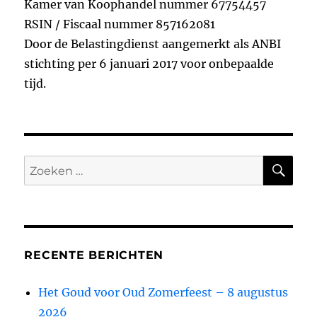
Kamer van Koophandel nummer 67754457
o
n
RSIN / Fiscaal nummer 857162081
k
Door de Belastingdienst aangemerkt als ANBI
stichting per 6 januari 2017 voor onbepaalde
tijd.
ZO
Zoeken
naar:
RECENTE BERICHTEN
Het Goud voor Oud Zomerfeest – 8 augustus
2026