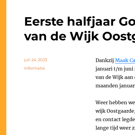
Eerste halfjaar G
van de Wijk Oost
Geplaatst
juli 24, 2023
Dankzij
Maak Ca
op
Categorieën
Informatie
januari t/m jun
van de Wijk aan 
maanden januari
Weer hebben we 
wijk Oostgaarde,
en contact legde
lange tijd weer 