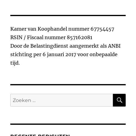
op
e
te
e
n
b
r
d
o
I
Kamer van Koophandel nummer 67754457
o
n
RSIN / Fiscaal nummer 857162081
k
Door de Belastingdienst aangemerkt als ANBI
stichting per 6 januari 2017 voor onbepaalde
tijd.
ZO
Zoeken
naar: