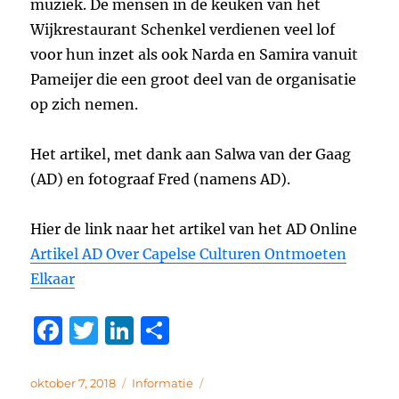
muziek. De mensen in de keuken van het
Wijkrestaurant Schenkel verdienen veel lof
voor hun inzet als ook Narda en Samira vanuit
Pameijer die een groot deel van de organisatie
op zich nemen.
Het artikel, met dank aan Salwa van der Gaag
(AD) en fotograaf Fred (namens AD).
Hier de link naar het artikel van het AD Online
Artikel AD Over Capelse Culturen Ontmoeten
Elkaar
F
T
Li
D
a
w
n
el
c
it
k
e
Geplaatst
Categorieën
oktober 7, 2018
Informatie