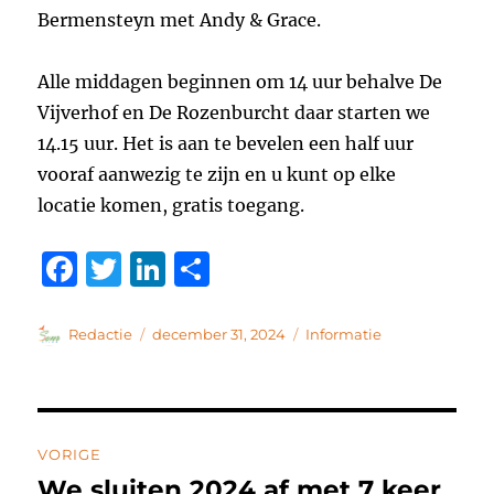
Bermensteyn met Andy & Grace.
Alle middagen beginnen om 14 uur behalve De
Vijverhof en De Rozenburcht daar starten we
14.15 uur. Het is aan te bevelen een half uur
vooraf aanwezig te zijn en u kunt op elke
locatie komen, gratis toegang.
F
T
Li
D
a
w
n
el
c
it
k
e
Auteur
Geplaatst
Categorieën
Redactie
december 31, 2024
Informatie
op
e
te
e
n
b
r
d
Bericht
o
I
VORIGE
o
n
navigatie
We sluiten 2024 af met 7 keer
Vorig