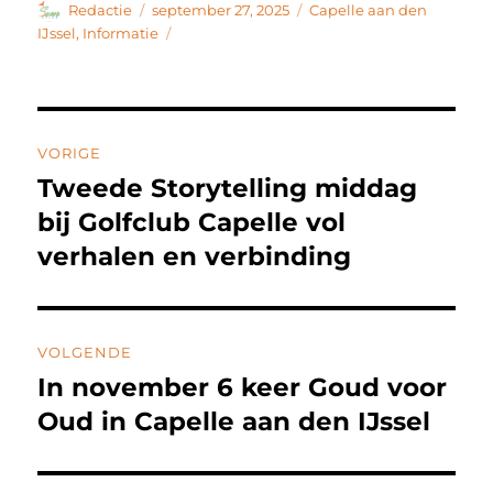
c
it
k
e
Auteur
Geplaatst
Categorieën
Redactie
september 27, 2025
Capelle aan den
op
IJssel
,
Informatie
e
te
e
n
b
r
d
o
I
Bericht
o
n
VORIGE
navigatie
k
Tweede Storytelling middag
Vorig
bericht:
bij Golfclub Capelle vol
verhalen en verbinding
VOLGENDE
In november 6 keer Goud voor
Volgend
bericht:
Oud in Capelle aan den IJssel