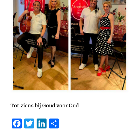
Tot ziens bij Goud voor Oud
F
T
Li
D
a
w
n
el