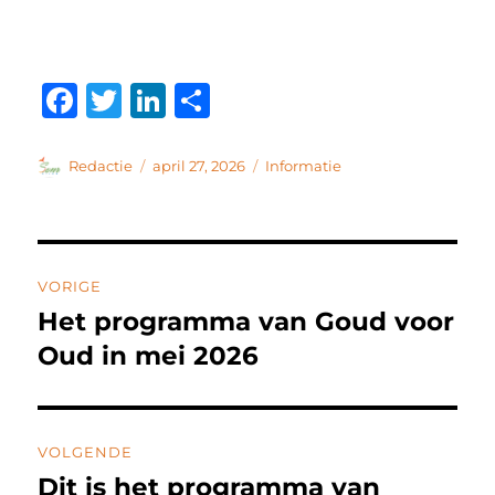
F
T
Li
D
a
w
n
el
c
it
k
e
Auteur
Geplaatst
Categorieën
Redactie
april 27, 2026
Informatie
op
e
te
e
n
b
r
d
Bericht
o
I
VORIGE
o
n
navigatie
Het programma van Goud voor
Vorig
k
bericht:
Oud in mei 2026
VOLGENDE
Dit is het programma van
Volgend