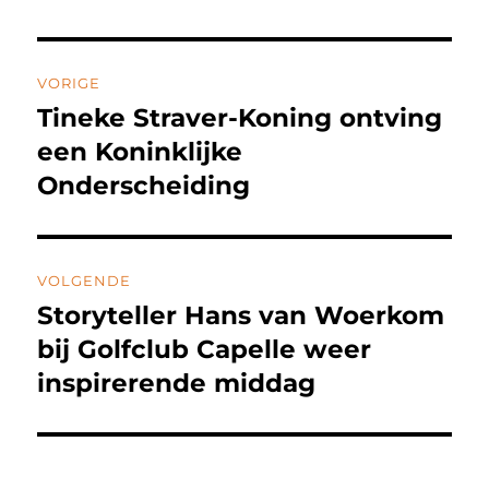
e
te
e
n
b
r
d
Bericht
o
I
VORIGE
o
n
navigatie
Tineke Straver-Koning ontving
Vorig
k
bericht:
een Koninklijke
Onderscheiding
VOLGENDE
Storyteller Hans van Woerkom
Volgend
bericht:
bij Golfclub Capelle weer
inspirerende middag