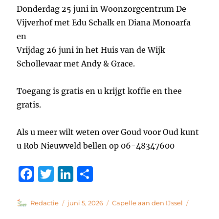
Donderdag 25 juni in Woonzorgcentrum De
Vijverhof met Edu Schalk en Diana Monoarfa
en
Vrijdag 26 juni in het Huis van de Wijk
Schollevaar met Andy & Grace.
Toegang is gratis en u krijgt koffie en thee
gratis.
Als u meer wilt weten over Goud voor Oud kunt
u Rob Nieuwveld bellen op 06-48347600
F
T
Li
D
a
w
n
el
c
it
k
e
Auteur
Geplaatst
Categorieën
Redactie
juni 5, 2026
Capelle aan den IJssel
op